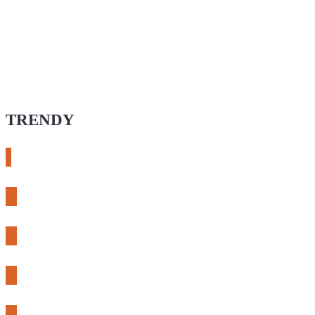
TRENDY
# esphome
# rtl-sdr
# meshcore
# expLORA