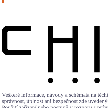
Veškeré informace, návody a schémata na těchto
správnost, úplnost ani bezpečnost zde uvedený
Použití zařízení nebo postupů v rozporu s prá