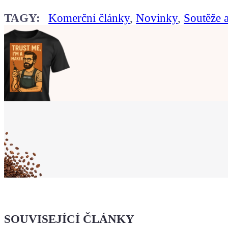
TAGY:
Komerční články
,
Novinky
,
Soutěže 
Ukaž světu,
že jsi Maker!
Koupit tričko
Kafe pro Chiptrona
Dodej energii dalšímu článku
SOUVISEJÍCÍ ČLÁNKY