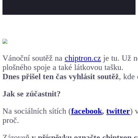
Vánoční soutěž na
chiptron.cz
je tu. Už n
plošného spoje a také látkovou tašku.
Dnes přišel ten čas vyhlásit soutěž
, kde 
Jak se zúčastnit?
Na sociálních sítích (
facebook
,
twitter
) 
proč.
Zároveň
v příspěvku označte chiptron.