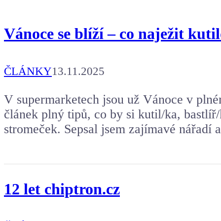
Vánoce se blíží – co naježit kuti
ČLÁNKY
13.11.2025
V supermarketech jsou už Vánoce v plném 
článek plný tipů, co by si kutil/ka, bastlí
stromeček. Sepsal jsem zajímavé nářadí a
12 let chiptron.cz