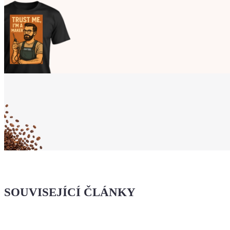
Ukaž světu,
že jsi Maker!
Koupit tričko
Kafe pro Chiptrona
Dodej energii dalšímu článku
SOUVISEJÍCÍ ČLÁNKY