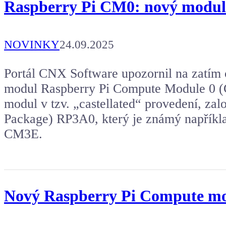
Raspberry Pi CM0: nový modul
NOVINKY
24.09.2025
Portál CNX Software upozornil na zatím 
modul Raspberry Pi Compute Module 0 (
modul v tzv. „castellated“ provedení, zal
Package) RP3A0, který je známý napříkl
CM3E.
Nový Raspberry Pi Compute mo