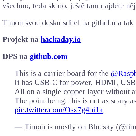
všechno, teda skoro, ještě tam najdete něj
Timon svou desku sdílel na githubu a tak 
Projekt na
hackaday.io
DPS na
github.com
This is a carrier board for the
@Raspb
It has USB-C for power, HDMI, USB
All on a single copper layer without 
The point being, this is not as scary a
pic.twitter.com/Osx7g4bi1a
— Timon is mostly on Bluesky (@ti