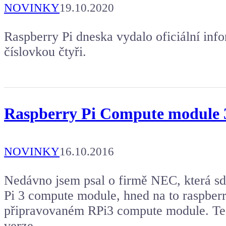
NOVINKY
19.10.2020
Raspberry Pi dneska vydalo oficiální i
číslovkou čtyři.
Raspberry Pi Compute module 
NOVINKY
16.10.2016
Nedávno jsem psal o firmě NEC, která sdí
Pi 3 compute module, hned na to raspberr
připravovaném RPi3 compute module. Teď 
verze…