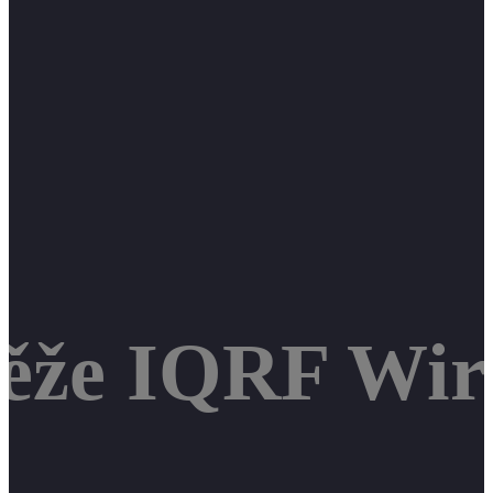
těže IQRF Wir