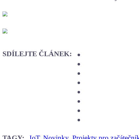
SDÍLEJTE ČLÁNEK:
TAGY:
IoT
,
Novinky
,
Projekty pro začáteční