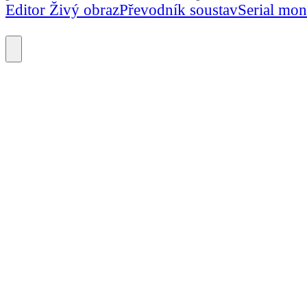
Editor Živý obraz
Převodník soustav
Serial mon