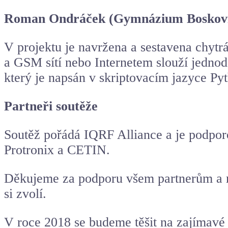
Roman Ondráček (Gymnázium Boskovi
V projektu je navržena a sestavena
chytr
a GSM sítí nebo Internetem slouží jednod
který je napsán v skriptovacím jazyce Py
Partneři soutěže
Soutěž pořádá IQRF Alliance a je podp
Protronix a CETIN.
Děkujeme za podporu všem partnerům a mé
si zvolí.
V roce 2018 se budeme těšit na zajímavé 