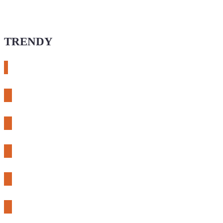
TRENDY
# esphome
# rtl-sdr
# meshcore
# expLORA
# meshtastic
# riden