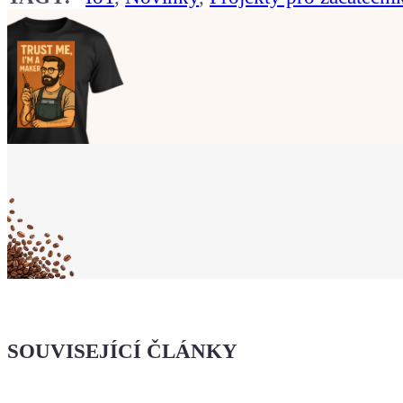
Ukaž světu,
že jsi Maker!
Koupit tričko
Kafe pro Chiptrona
Dodej energii dalšímu článku
SOUVISEJÍCÍ ČLÁNKY