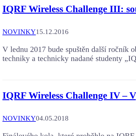
IQRF Wireless Challenge III: so
NOVINKY
15.12.2016
V lednu 2017 bude spuštěn další ročník o
techniky a technicky nadané studenty „IQ
IQRF Wireless Challenge IV – 
NOVINKY
04.05.2018
Finálového kola, které proběhlo na IQRF 