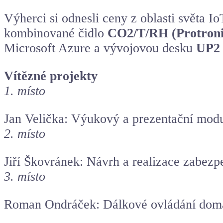
Výherci si odnesli ceny z oblasti světa 
kombinované čidlo
CO2
/T/RH (Protroni
Microsoft Azure a vývojovou desku
UP2
Vítězné projekty
1. místo
Jan Velička: Výukový a prezentační mod
2. místo
Jiří Škovránek: Návrh a realizace zabezp
3. místo
Roman Ondráček: Dálkové ovládání domá