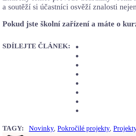
a soutěží si účastníci osvěží znalosti ne
Pokud jste školní zařízení a máte o ku
SDÍLEJTE ČLÁNEK:
TAGY:
Novinky
,
Pokročilé projekty
,
Projekt