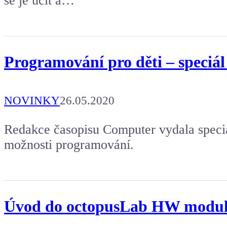
se je učit a…
Programování pro děti – speciá
NOVINKY
26.05.2020
Redakce časopisu Computer vydala speciá
možnosti programování.
Úvod do octopusLab HW modu