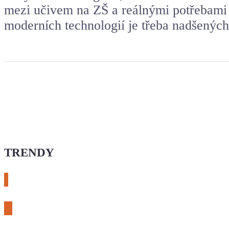
mezi učivem na ZŠ a reálnými potřebami
moderních technologií je třeba nadšených
TRENDY
# esphome
# rtl-sdr