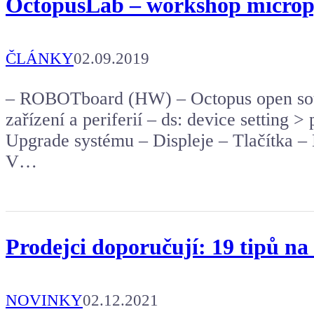
OctopusLab – workshop micropy
ČLÁNKY
02.09.2019
– ROBOTboard (HW) – Octopus open sou
zařízení a periferií – ds: device setting > 
Upgrade systému – Displeje – Tlačítka – 
V…
Prodejci doporučují: 19 tipů n
NOVINKY
02.12.2021