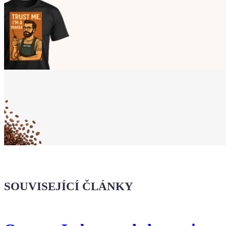
Ukaž světu,
že jsi Maker!
Koupit tričko
Kafe pro Chiptrona
Dodej energii dalšímu článku
SOUVISEJÍCÍ ČLÁNKY