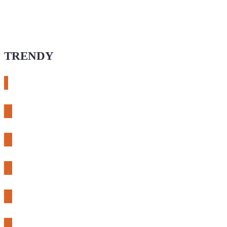
TRENDY
# esphome
# rtl-sdr
# meshcore
# expLORA
# meshtastic