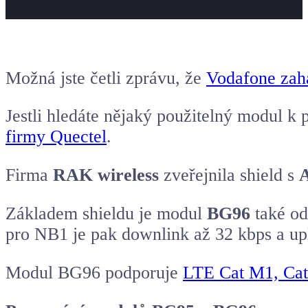
Možná jste četli zprávu, že
Vodafone zahá
Jestli hledáte nějaký použitelný modul k p
firmy Quectel
.
Firma
RAK wireless
zveřejnila shield s
Základem shieldu je modul
BG96
také od
pro NB1 je pak downlink až 32 kbps a up
Modul BG96 podporuje
LTE Cat M1, Ca