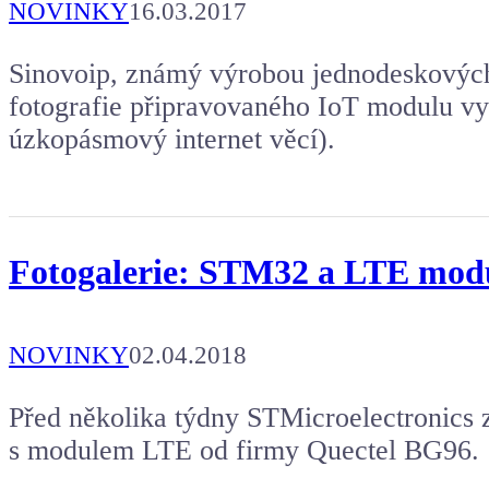
NOVINKY
16.03.2017
Sinovoip, známý výrobou jednodeskových 
fotografie připravovaného IoT modulu v
úzkopásmový internet věcí).
Fotogalerie: STM32 a LTE mo
NOVINKY
02.04.2018
Před několika týdny STMicroelectronics 
s modulem LTE od firmy Quectel BG96.