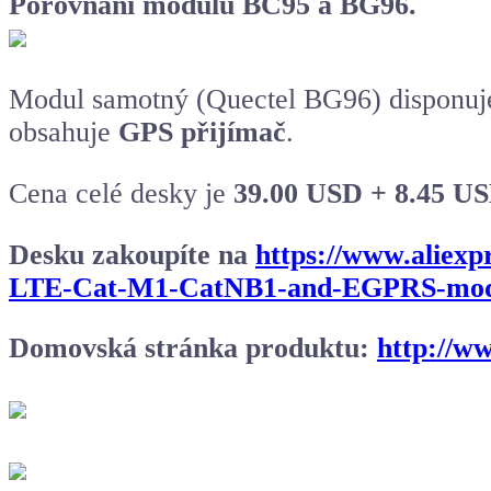
Porovnání modulů BC95 a BG96.
Modul samotný (Quectel BG96) disponuje
obsahuje
GPS přijímač
.
Cena celé desky je
39.00 USD + 8.45 US
Desku zakoupíte na
https://www.aliex
LTE-Cat-M1-CatNB1-and-EGPRS-modu
Domovská stránka produktu:
http://w