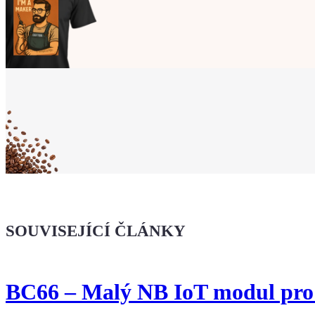
Ukaž světu,
že jsi Maker!
Koupit tričko
Kafe pro Chiptrona
Dodej energii dalšímu článku
SOUVISEJÍCÍ ČLÁNKY
BC66 – Malý NB IoT modul pro 