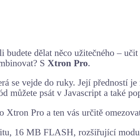
tli budete dělat něco užitečného – uči
kombinovat? S
Xtron Pro
.
erá se vejde do ruky. Její předností 
kód můžete psát v Javascript a také p
o Xtron Pro a ten vás určitě omezova
itu, 16 MB FLASH, rozšiřující modu