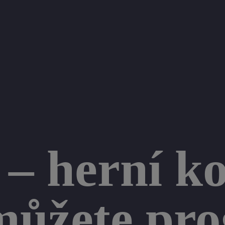
– herní ko
 můžete pr