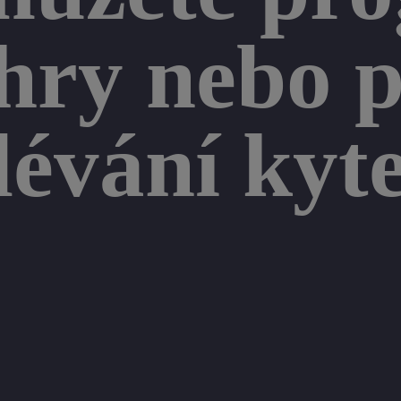
hry nebo p
lévání kyt