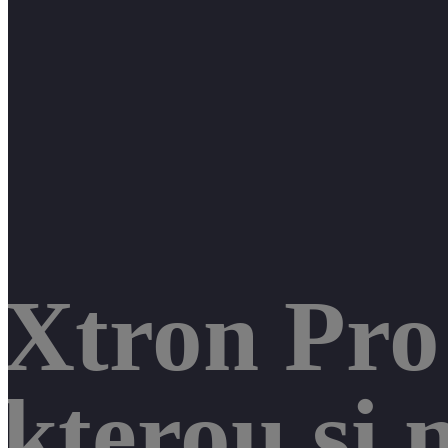
Xtron Pro 
kterou si