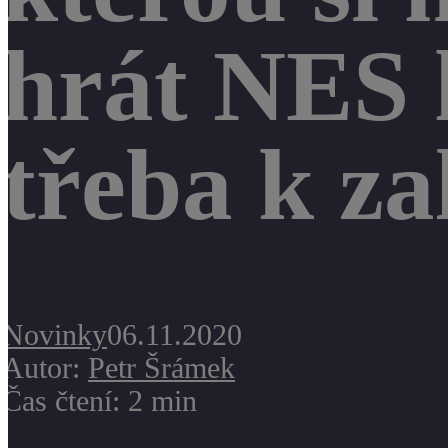
hrát NES 
třeba k za
Novinky
06.11.2020
Autor:
Petr Šrámek
Čas čtení: 2 min