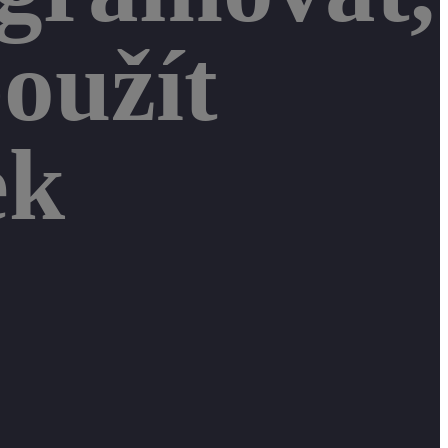
oužít
ek