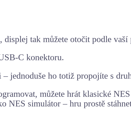
 displej tak můžete otočit podle vaší
í USB-C konektoru.
i – jednoduše ho totiž propojíte s dr
gramovat, můžete hrát klasické NES
o NES simulátor – hru prostě stáhnet