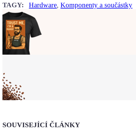
TAGY:
Hardware
,
Komponenty a součástky
Ukaž světu,
že jsi Maker!
Koupit tričko
Kafe pro Chiptrona
Dodej energii dalšímu článku
SOUVISEJÍCÍ ČLÁNKY