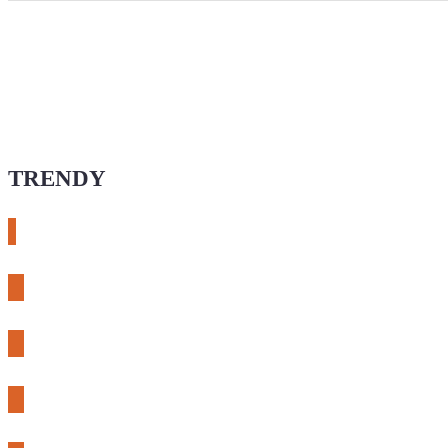
TRENDY
# esphome
# rtl-sdr
# meshcore
# expLORA