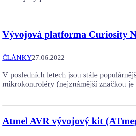
Vývojová platforma Curiosity N
ČLÁNKY
27.06.2022
V posledních letech jsou stále populárně
mikrokontroléry (nejznámější značkou je
Atmel AVR vývojový kit (ATmeg