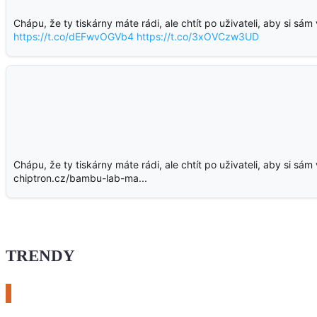
Chápu, že ty tiskárny máte rádi, ale chtít po uživateli, aby si sá
https://t.co/dEFwvOGVb4
https://t.co/3xOVCzw3UD
Chápu, že ty tiskárny máte rádi, ale chtít po uživateli, aby si sá
chiptron.cz/bambu-lab-ma...
TRENDY
# esphome