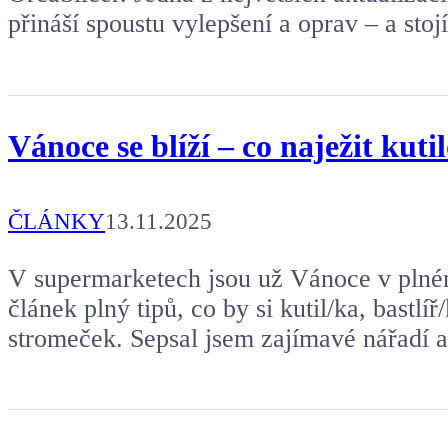
přináší spoustu vylepšení a oprav – a stojí z
Vánoce se blíží – co naježit kuti
ČLÁNKY
13.11.2025
V supermarketech jsou už Vánoce v plném 
článek plný tipů, co by si kutil/ka, bastlí
stromeček. Sepsal jsem zajímavé nářadí a