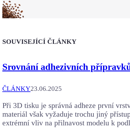
Koupit tričko
Kafe pro Chiptrona
Dodej energii dalšímu článku
SOUVISEJÍCÍ ČLÁNKY
Srovnání adhezivních přípravků
ČLÁNKY
23.06.2025
Při 3D tisku je správná adheze první vrst
materiál však vyžaduje trochu jiný přístup
extrémní vliv na přilnavost modelu k pod