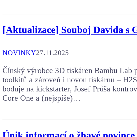
[Aktualizace] Souboj Davida s Go
NOVINKY
27.11.2025
Čínský výrobce 3D tiskáren Bambu Lab p
toolkitů a zároveň i novou tiskárnu – H2
boduje na kickstarter, Josef Průša kontrov
Core One a (nejspíše)…
Únik informací o žhavé novince