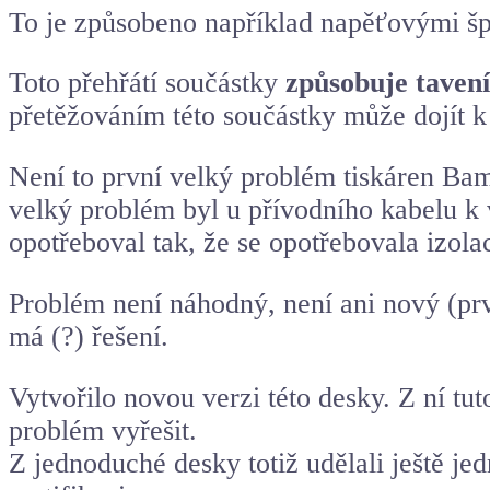
To je způsobeno například napěťovými špič
Toto přehřátí součástky
způsobuje tavení 
přetěžováním této součástky může dojít k 
Není to první velký problém tiskáren Bam
velký problém byl u přívodního kabelu k
opotřeboval tak, že se opotřebovala izol
Problém není náhodný, není ani nový (pr
má (?) řešení.
Vytvořilo novou verzi této desky. Z ní tuto
problém vyřešit.
Z jednoduché desky totiž udělali ještě je