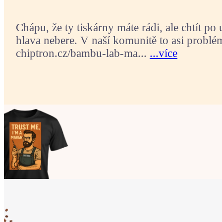
Chápu, že ty tiskárny máte rádi, ale chtít po
hlava nebere. V naší komunitě to asi problé
chiptron.cz/bambu-lab-ma...
...více
Ukaž světu,
že jsi Maker!