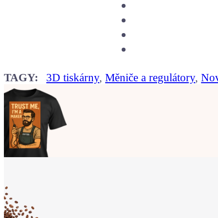
TAGY:
3D tiskárny
,
Měniče a regulátory
,
No
Ukaž světu,
že jsi Maker!
Koupit tričko