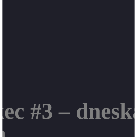
kec #3 – dnes
h