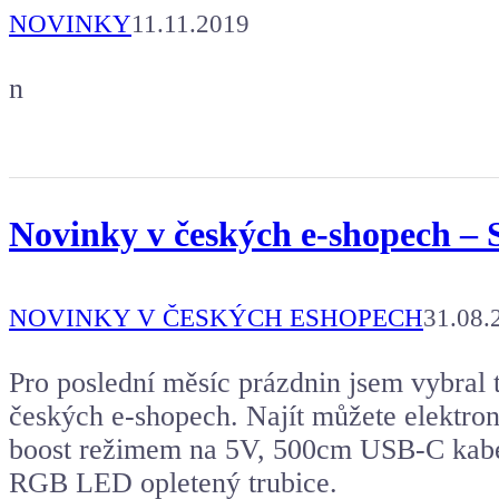
NOVINKY
11.11.2019
n
Novinky v českých e-shopech – 
NOVINKY V ČESKÝCH ESHOPECH
31.08.
Pro poslední měsíc prázdnin jsem vybral 
českých e-shopech. Najít můžete elektron
boost režimem na 5V, 500cm USB-C kabel,
RGB LED opletený trubice.