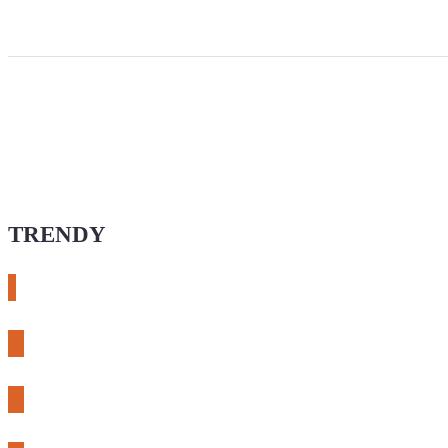
TRENDY
# esphome
# rtl-sdr
# meshcore