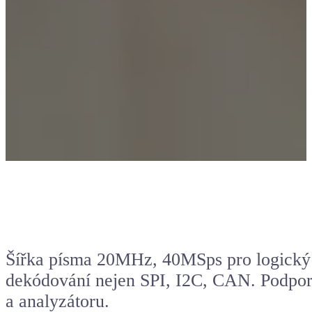
Šířka písma 20MHz, 40MSps pro
logický
dekódování nejen SPI, I2C, CAN. Podpora
a analyzátoru.