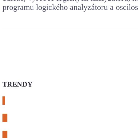
programu logického analyzátoru a oscilo
TRENDY
# esphome
# rtl-sdr