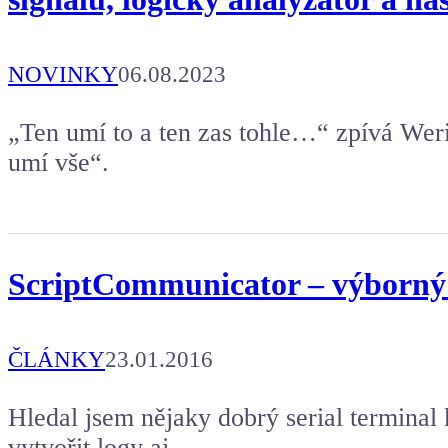
NOVINKY
06.08.2023
„Ten umí to a ten zas tohle…“ zpívá Wer
umí vše“.
ScriptCommunicator – výborný 
ČLÁNKY
23.01.2016
Hledal jsem nějaky dobrý serial terminal
vytvořit logy aj.