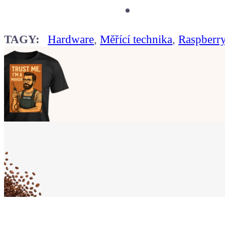
TAGY:
Hardware
,
Měřící technika
,
Raspberr
Ukaž světu,
že jsi Maker!
Koupit tričko
Kafe pro Chiptrona