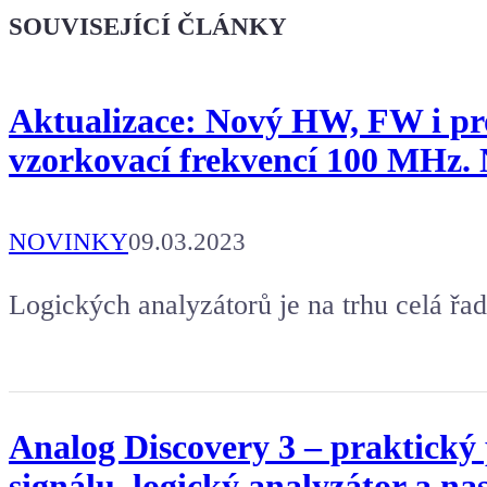
Dodej energii dalšímu článku
SOUVISEJÍCÍ ČLÁNKY
Aktualizace: Nový HW, FW i pro
vzorkovací frekvencí 100 MHz. 
NOVINKY
09.03.2023
Logických analyzátorů je na trhu celá řad
Analog Discovery 3 – praktický
signálu, logický analyzátor a na