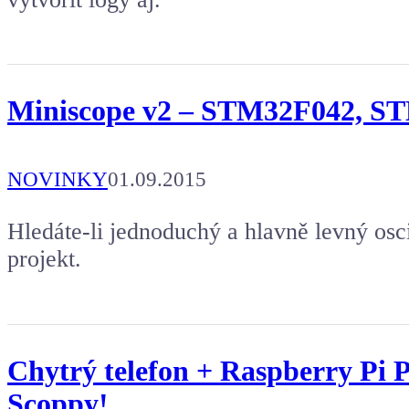
Miniscope v2 – STM32F042, 
NOVINKY
01.09.2015
Hledáte-li jednoduchý a hlavně levný osci
projekt.
Chytrý telefon + Raspberry Pi P
Scoppy!