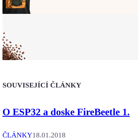
Ukaž světu,
že jsi Maker!
Koupit tričko
Kafe pro Chiptrona
Dodej energii dalšímu článku
SOUVISEJÍCÍ ČLÁNKY
O ESP32 a doske FireBeetle 1.
ČLÁNKY
18.01.2018