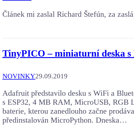
Článek mi zaslal Richard Štefún, za zaslá
TinyPICO – miniaturní deska s
NOVINKY
29.09.2019
Adafruit představilo desku s WiFi a Blue
s ESP32, 4 MB RAM, MicroUSB, RGB LE
baterie, kterou zanedlouho začne prodáv
předinstalován MicroPython. Dneska…