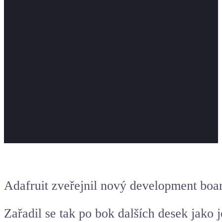
Adafruit zveřejnil nový development boa
Zařadil se tak po bok dalších desek jako 