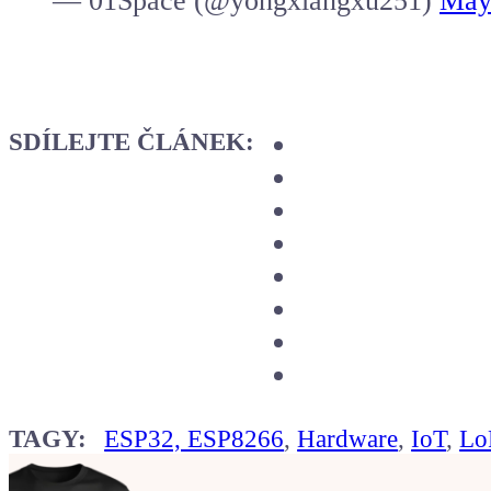
— 01Space (@yongxiangxu251)
May
SDÍLEJTE ČLÁNEK:
TAGY:
ESP32, ESP8266
,
Hardware
,
IoT
,
Lo