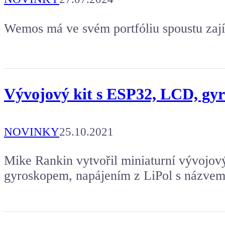
Wemos má ve svém portfóliu spoustu zaj
Vývojový kit s ESP32, LCD, gyr
NOVINKY
25.10.2021
Mike Rankin vytvořil miniaturní vývojov
gyroskopem, napájením z LiPol s názve