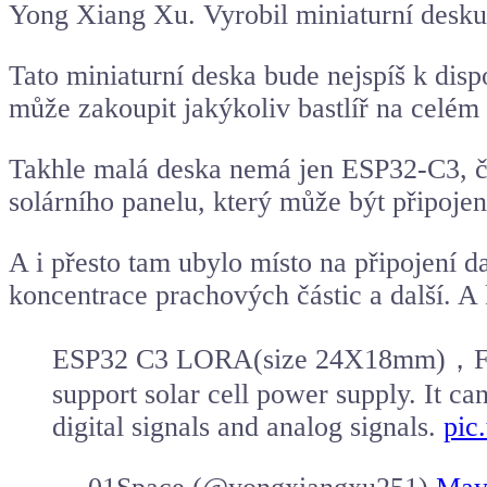
Yong Xiang Xu. Vyrobil miniaturní desk
Tato miniaturní deska bude nejspíš k di
může zakoupit jakýkoliv bastlíř na celém s
Takhle malá deska nemá jen ESP32-C3, čip
solárního panelu, který může být připoje
A i přesto tam ubylo místo na připojení d
koncentrace prachových částic a další. 
ESP32 C3 LORA(size 24X18mm)，Four 
support solar cell power supply. It ca
digital signals and analog signals.
pic