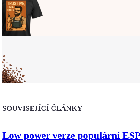
Ukaž světu,
že jsi Maker!
Koupit tričko
Kafe pro Chiptrona
Dodej energii dalšímu článku
SOUVISEJÍCÍ ČLÁNKY
Low power verze populární ESP