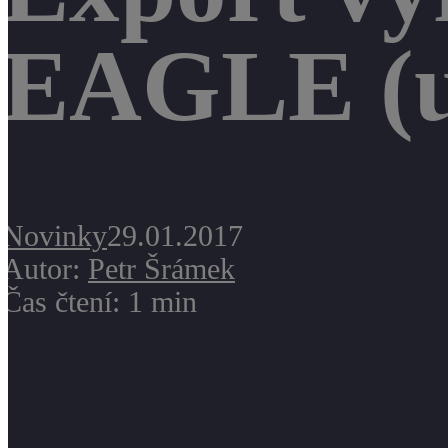
EAGLE (u
Novinky
29.01.2017
Autor:
Petr Šrámek
Čas čtení: 1 min