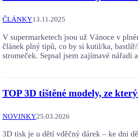
ČLÁNKY
13.11.2025
V supermarketech jsou už Vánoce v plném 
článek plný tipů, co by si kutil/ka, bastlí
stromeček. Sepsal jsem zajímavé nářadí a
TOP 3D tištěné modely, ze který
NOVINKY
25.03.2026
3D tisk je u dětí vděčný dárek – ke dni d