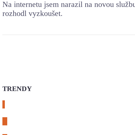
Na internetu jsem narazil na novou službu
rozhodl vyzkoušet.
TRENDY
# esphome
# rtl-sdr