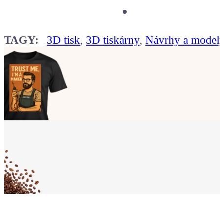
TAGY:
3D tisk
,
3D tiskárny
,
Návrhy a model
Ukaž světu,
že jsi Maker!
Koupit tričko
Kafe pro Chiptrona