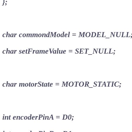
};
char commondModel = MODEL_NULL
char setFrameValue = SET_NULL;
char motorState = MOTOR_STATIC;
int encoderPinA = D0;