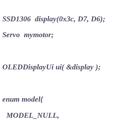
SSD1306 display(0x3c, D7, D6);
Servo mymotor;
OLEDDisplayUi ui( &display );
enum model{
MODEL_NULL,