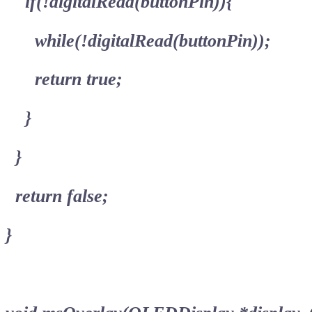
if(!digitalRead(buttonPin)){
while(!digitalRead(buttonPin));
return true;
}
}
return false;
}