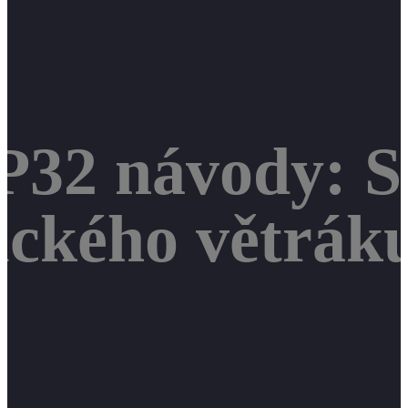
P32 návody: S
ického větrák