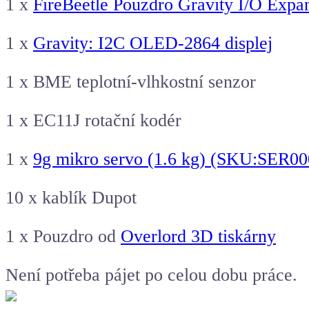
1 x
FireBeetle Pouzdro Gravity I/O Expan
1 x
Gravity: I2C OLED-2864 displej
1 x BME teplotní-vlhkostní senzor
1 x EC11J rotační kodér
1 x
9g mikro servo (1.6 kg) (SKU:SER00
10 x kablík Dupot
1 x Pouzdro od
Overlord 3D tiskárny
Není potřeba pájet po celou dobu práce.