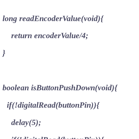
long readEncoderValue(void){
return encoderValue/4;
}
boolean isButtonPushDown(void){
if(!digitalRead(buttonPin)){
delay(5);