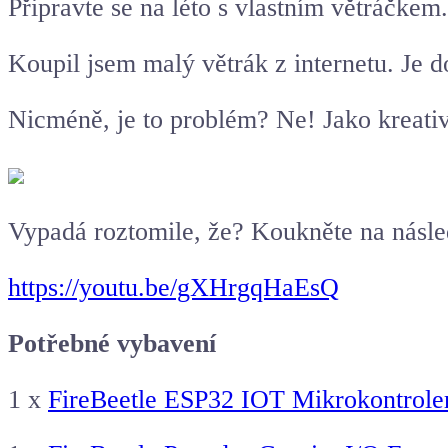
Připravte se na léto s vlastním větráčkem.
Koupil jsem malý větrák z internetu. Je do
Nicméně, je to problém? Ne! Jako kreativn
Vypadá roztomile, že? Koukněte na násled
https://youtu.be/gXHrgqHaEsQ
Potřebné vybavení
1 x
FireBeetle ESP32 IOT Mikrokontroler