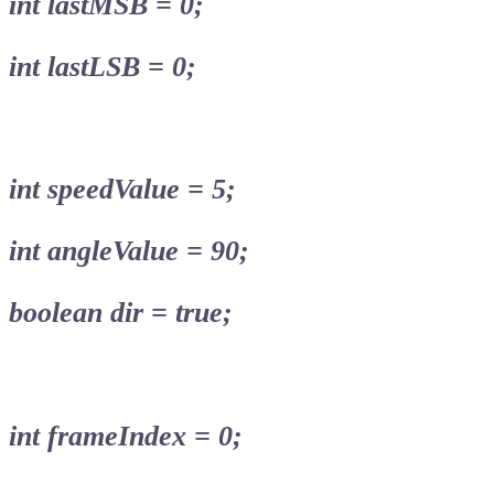
int lastMSB = 0;
int lastLSB = 0;
int speedValue = 5;
int angleValue = 90;
boolean dir = true;
int frameIndex = 0;