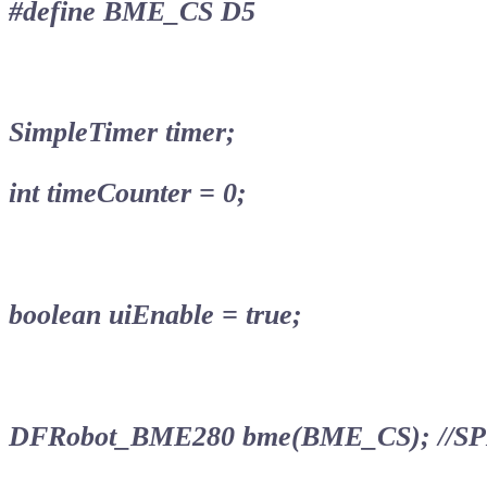
#define BME_CS D5
SimpleTimer timer;
int timeCounter = 0;
boolean uiEnable = true;
DFRobot_BME280 bme(BME_CS); //SP