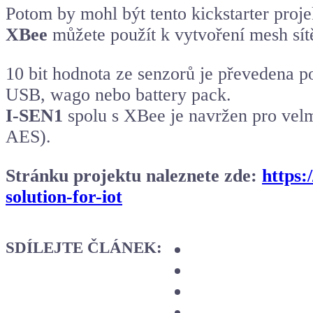
Potom by mohl být tento kickstarter proj
XBee
můžete použít k vytvoření mesh sít
10 bit hodnota ze senzorů je převedena 
USB, wago nebo battery pack.
I-SEN1
spolu s XBee je navržen pro velm
AES).
Stránku projektu naleznete zde:
https:
solution-for-iot
SDÍLEJTE ČLÁNEK: