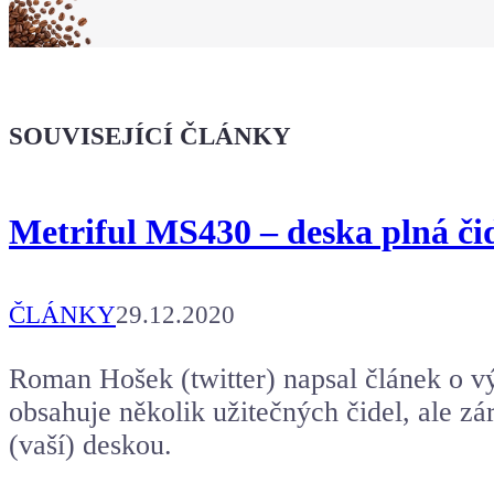
Koupit tričko
Kafe pro Chiptrona
Dodej energii dalšímu článku
SOUVISEJÍCÍ ČLÁNKY
Metriful MS430 – deska plná či
ČLÁNKY
29.12.2020
Roman Hošek (twitter) napsal článek o vý
obsahuje několik užitečných čidel, ale z
(vaší) deskou.