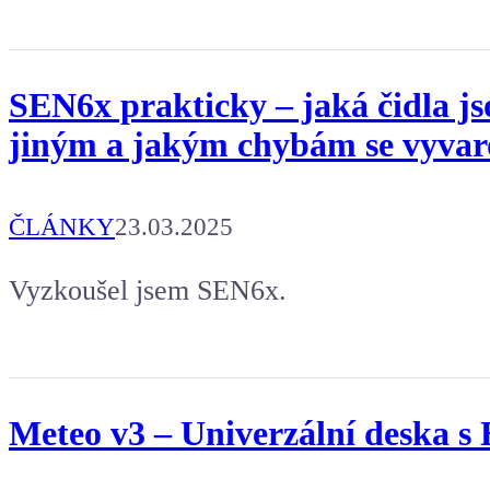
SEN6x prakticky – jaká čidla j
jiným a jakým chybám se vyvar
ČLÁNKY
23.03.2025
Vyzkoušel jsem SEN6x.
Meteo v3 – Univerzální deska 