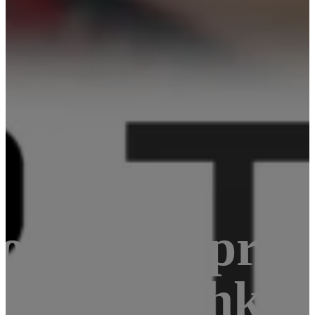
or board pro 
akovým, vlhkos