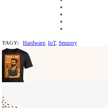
TAGY:
Hardware
,
IoT
,
Senzory
Ukaž světu,
že jsi Maker!