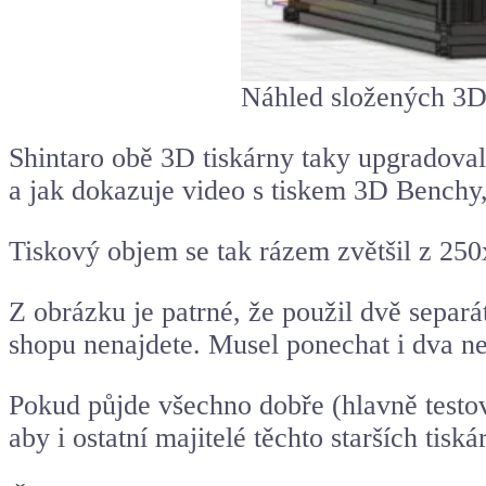
Náhled složených 3
Shintaro obě 3D tiskárny taky upgradoval, 
a jak dokazuje video s tiskem 3D Benchy,
Tiskový objem se tak rázem zvětšil z 2
Z obrázku je patrné, že použil dvě separá
shopu nenajdete. Musel ponechat i dva ne
Pokud půjde všechno dobře (hlavně testová
aby i ostatní majitelé těchto starších ti