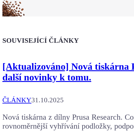
Koupit tričko
Kafe pro Chiptrona
Dodej energii dalšímu článku
SOUVISEJÍCÍ ČLÁNKY
[Aktualizováno] Nová tiskárna P
další novinky k tomu.
ČLÁNKY
31.10.2025
Nová tiskárna z dílny Prusa Research. C
rovnoměrnější vyhřívání podložky, podpo