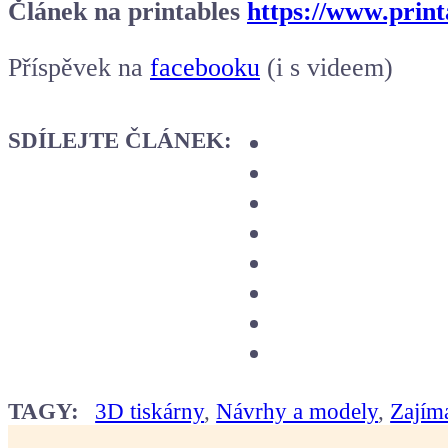
Článek na printables
https://www.prin
Příspěvek na
facebooku
(i s videem)
SDÍLEJTE ČLÁNEK:
TAGY:
3D tiskárny
,
Návrhy a modely
,
Zajíma