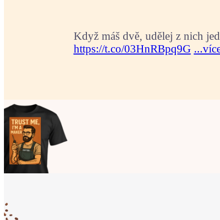
Když máš dvě, udělej z nich jed
https://t.co/03HnRBpq9G
...víc
Ukaž světu,
že jsi Maker!