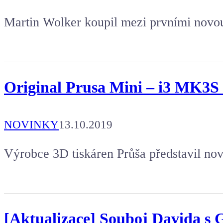
Martin Wolker koupil mezi prvními novo
Original Prusa Mini – i3 MK3S v
NOVINKY
13.10.2019
Výrobce 3D tiskáren Průša představil nov
[Aktualizace] Souboj Davida s Go