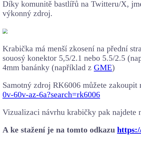
Díky komunitě bastlířů na Twitteru/X, j
výkonný zdroj.
Krabička má menší zkosení na přední stra
souosý konektor 5,5/2.1 nebo 5.5/2.5 (nap
4mm banánky (například z
GME
)
Samotný zdroj RK6006 můžete zakoupit 
0v-60v-az-6a?search=rk6006
Vizualizaci návrhu krabičky pak najdete
A ke stažení je na tomto odkazu
https: