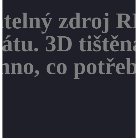
atelný zdroj 
tu. 3D tištěn
hno, co potřeb