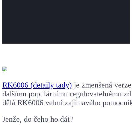
RK6006 (detaily tady)
je zmenšená verze
dalšímu populárnímu regulovatelnému zdr
dělá RK6006 velmi zajímavého pomocníka
Jenže, do čeho ho dát?