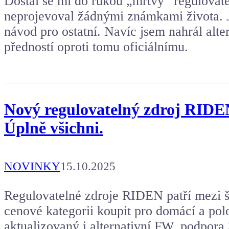
Dostal se mi do rukou „mrtvý“ regulova
neprojevoval žádnými známkami života. J
návod pro ostatní. Navíc jsem nahrál alte
předností oproti tomu oficiálnímu.
Nový regulovatelný zdroj RIDEN 
Úplně všichni.
NOVINKY
15.10.2025
Regulovatelné zdroje RIDEN patří mezi šp
cenové kategorii koupit pro domácí a polo
aktualizovaný i alternativní FW, podpor