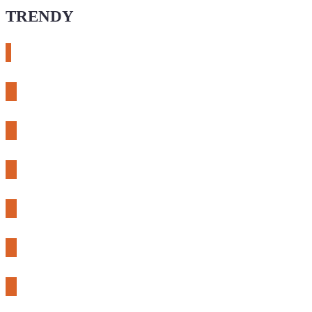
TRENDY
# esphome
# rtl-sdr
# meshcore
# expLORA
# meshtastic
# riden
# fnirsi