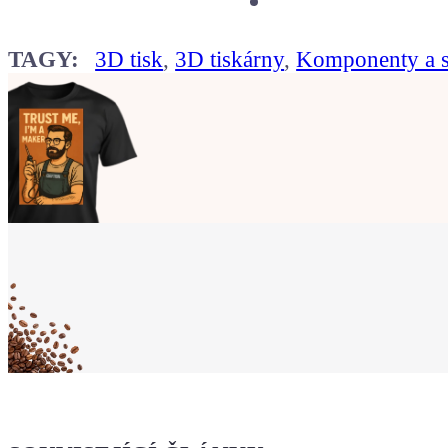
TAGY:
3D tisk
,
3D tiskárny
,
Komponenty a s
Ukaž světu,
že jsi Maker!
Koupit tričko
Kafe pro Chiptrona
Dodej energii dalšímu článku