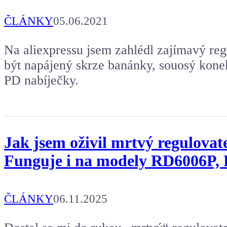
ČLÁNKY
05.06.2021
Na aliexpressu jsem zahlédl zajímavý re
být napájený skrze banánky, souosý konek
PD nabíječky.
Jak jsem oživil mrtvý regulova
Funguje i na modely RD6006P,
ČLÁNKY
06.11.2025