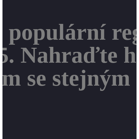
 populární re
5. Nahraďte h
em se stejným