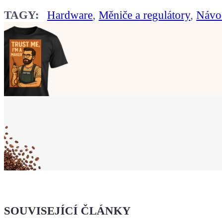
TAGY:
Hardware
,
Měniče a regulátory
,
Návod
Ukaž světu,
že jsi Maker!
Koupit tričko
Kafe pro Chiptrona
Dodej energii dalšímu článku
SOUVISEJÍCÍ ČLÁNKY