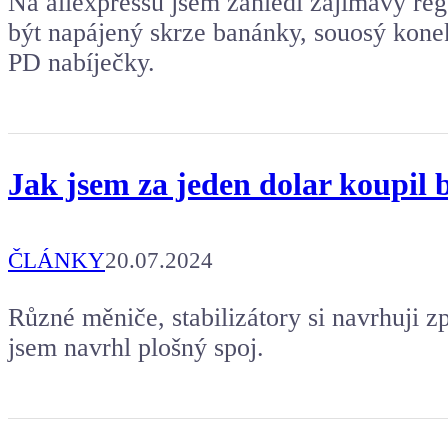
Na aliexpressu jsem zahlédl zajímavý re
být napájený skrze banánky, souosý konek
PD nabíječky.
Jak jsem za jeden dolar koupil b
ČLÁNKY
20.07.2024
Různé měniče, stabilizátory si navrhuji z
jsem navrhl plošný spoj.