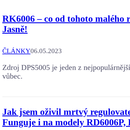
RK6006 – co od tohoto malého re
Jasně!
ČLÁNKY
06.05.2023
Zdroj DPS5005 je jeden z nejpopulárnější
vůbec.
Jak jsem oživil mrtvý regulova
Funguje i na modely RD6006P,