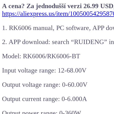
A cena? Za jednodušší verzi 26.99 USD,
https://aliexpress.us/item/10050054295
1. RK6006 manual, PC software, APP do
2. APP download: search “RUIDENG” i
Model: RK6006/RK6006-BT
Input voltage range: 12-68.00V
Output voltage range: 0-60.00V
Output current range: 0-6.000A
Output power range: 0-360W