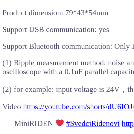
Product dimension: 79*43*54mm
Support USB communication: yes
Support Bluetooth communication: Only
(1) Ripple measurement method: noise a
oscilloscope with a 0.1uF parallel capacit
(2) for example: input voltage is 24V，th
Video
https://youtube.com/shorts/dU6IO
MiniRIDEN
#SvedciRidenovi
htt