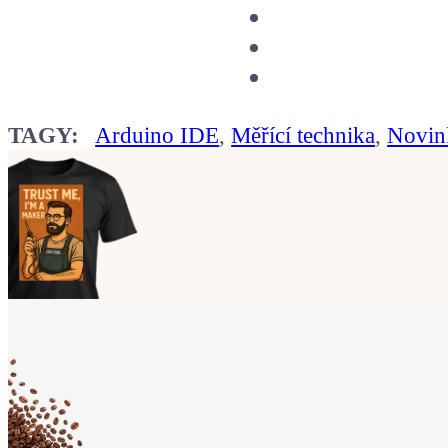
TAGY:
Arduino IDE
,
Měřící technika
,
Novin
Ukaž světu,
že jsi Maker!
Koupit tričko