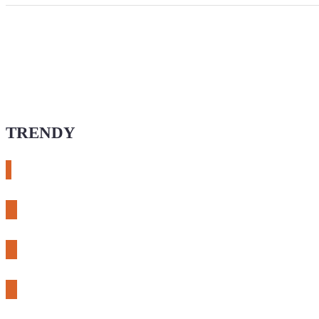
TRENDY
# esphome
# rtl-sdr
# meshcore
# expLORA