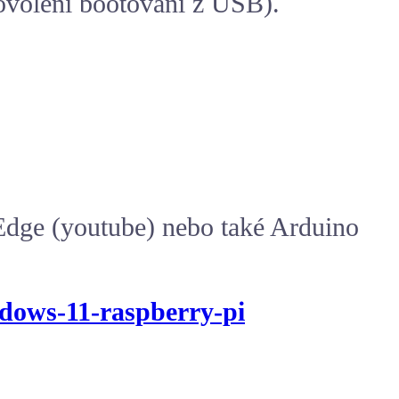
ovolení bootovaní z USB).
Edge (youtube) nebo také
Arduino
dows-11-raspberry-pi