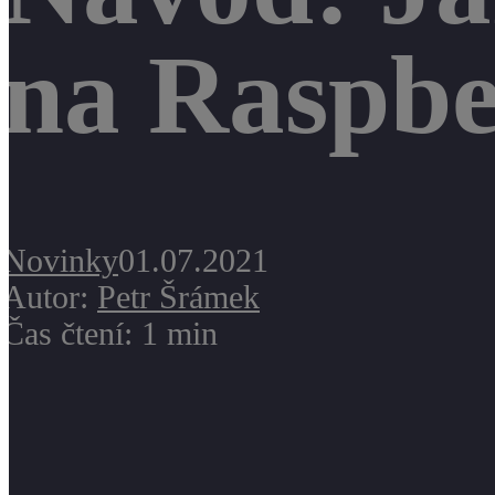
na Raspbe
Novinky
01.07.2021
Autor:
Petr Šrámek
Čas čtení: 1 min