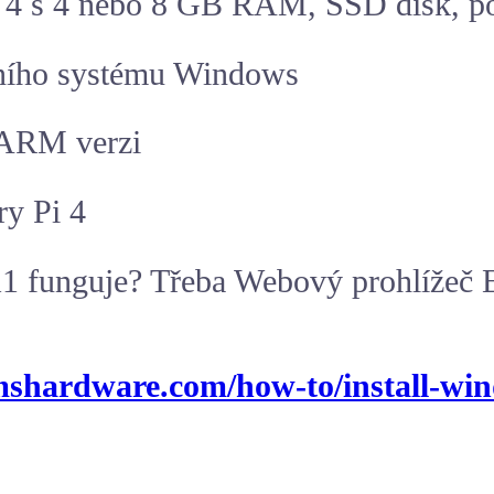
i 4 s 4 nebo 8 GB RAM, SSD disk, p
ačního systému Windows
 ARM verzi
ry Pi 4
11 funguje? Třeba Webový prohlížeč 
mshardware.com/how-to/install-win