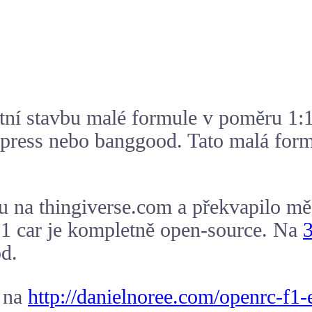
í stavbu malé formule v poměru 1:10,
xpress nebo banggood. Tato malá form
ou na thingiverse.com a překvapilo mě
F1 car je kompletně open-source. Na
3
od.
e na
http://danielnoree.com/openrc-f1