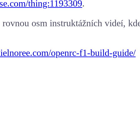
rse.com/thing:1193309
.
rovnou osm instruktážních videí, kd
nielnoree.com/openrc-f1-build-guide/