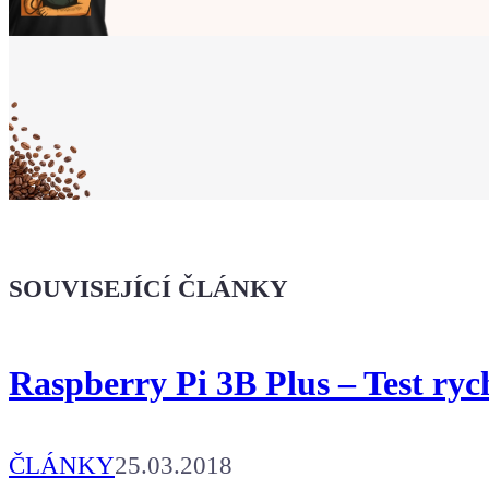
Ukaž světu,
že jsi Maker!
Koupit tričko
Kafe pro Chiptrona
Dodej energii dalšímu článku
SOUVISEJÍCÍ ČLÁNKY
Raspberry Pi 3B Plus – Test ryc
ČLÁNKY
25.03.2018