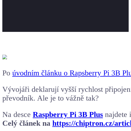
Po
úvodním článku o Rapsberry Pi 3B Pl
Vývojáři deklarují vyšší rychlost připoje
převodník. Ale je to vážně tak?
Na desce
Raspberry Pi 3B Plus
najdete 
Celý článek na
https://chiptron.cz/arti