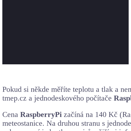
Pokud si někde měříte teplotu a tlak a n
tmep.cz a jednodeskového počítače
Rasp
Cena
RaspberryPi
začíná na 140 Kč (Rasp
meteostanice
. Na druhou stranu s jednode