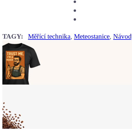
TAGY:
Měřící technika
,
Meteostanice
,
Návody
Ukaž světu,
že jsi Maker!
Koupit tričko