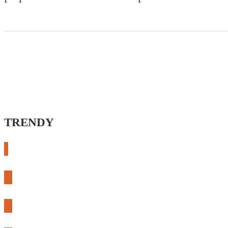
TRENDY
# esphome
# rtl-sdr
# meshcore