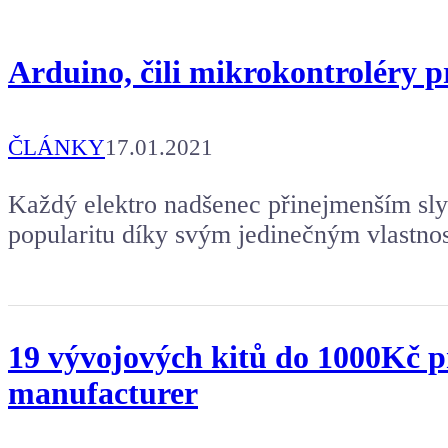
Arduino, čili mikrokontroléry 
ČLÁNKY
17.01.2021
Každý elektro nadšenec přinejmenším sly
popularitu díky svým jedinečným vlastno
19 vývojových kitů do 1000Kč p
manufacturer