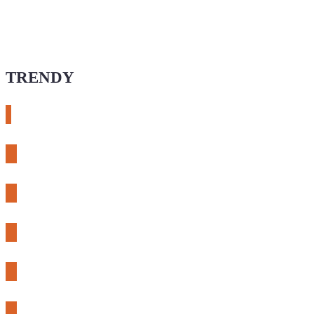
TRENDY
# esphome
# rtl-sdr
# meshcore
# expLORA
# meshtastic