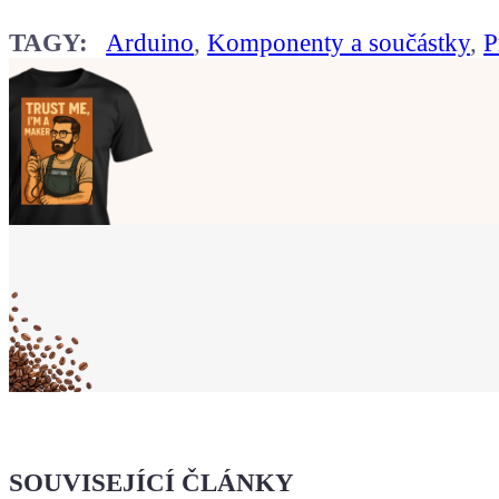
TAGY:
Arduino
,
Komponenty a součástky
,
P
Ukaž světu,
že jsi Maker!
Koupit tričko
Kafe pro Chiptrona
Dodej energii dalšímu článku
SOUVISEJÍCÍ ČLÁNKY