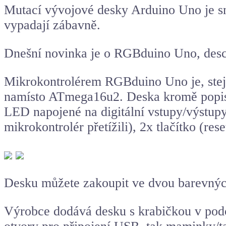
Mutací vývojové desky
Arduino Uno
je s
vypadají zábavně.
Dnešní novinka je o RGBduino Uno, desce
Mikrokontrolérem RGBduino Uno je, ste
namísto ATmega16u2. Deska kromě popis
LED napojené na digitální vstupy/výstup
mikrokontrolér přetížili), 2x tlačítko (
Desku můžete zakoupit ve dvou barevný
Výrobce dodává desku s krabičkou v podo