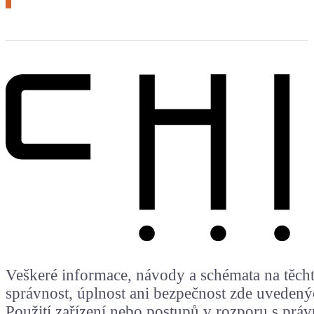
Veškeré informace, návody a schémata na těchto
správnost, úplnost ani bezpečnost zde uvedený
Použití zařízení nebo postupů v rozporu s prá