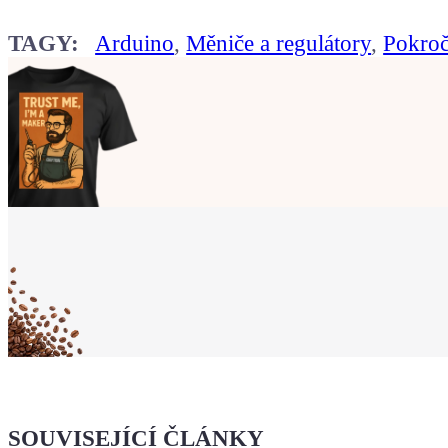
TAGY:
Arduino
,
Měniče a regulátory
,
Pokroč
Ukaž světu,
že jsi Maker!
Koupit tričko
Kafe pro Chiptrona
Dodej energii dalšímu článku
SOUVISEJÍCÍ ČLÁNKY