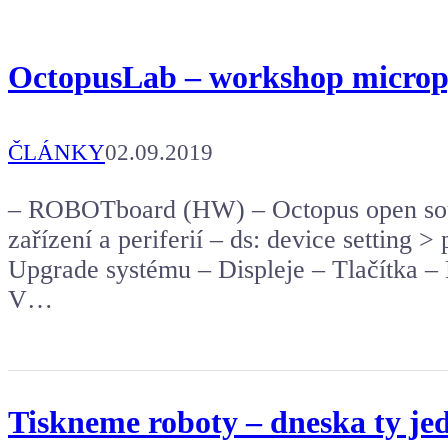
OctopusLab – workshop micropy
ČLÁNKY
02.09.2019
– ROBOTboard (HW) – Octopus open sou
zařízení a periferií – ds: device setting > 
Upgrade systému – Displeje – Tlačítka – 
V…
Tiskneme roboty – dneska ty je