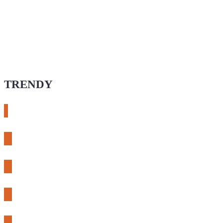
TRENDY
# esphome
# rtl-sdr
# meshcore
# expLORA