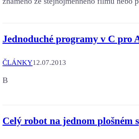
známého ze stejnojmenného filmu nebo p
Jednoduché programy v C pro
ČLÁNKY
12.07.2013
B
Celý robot na jednom plošném sp