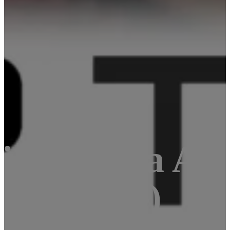
scovery a AC
or STM32)