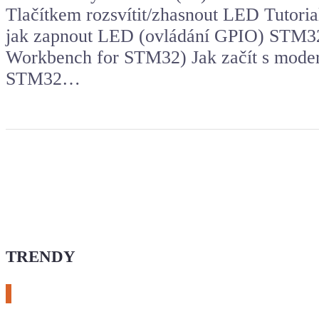
Tlačítkem rozsvítit/zhasnout LED Tuto
jak zapnout LED (ovládání GPIO) STM3
Workbench for STM32) Jak začít s moder
STM32…
TRENDY
# esphome