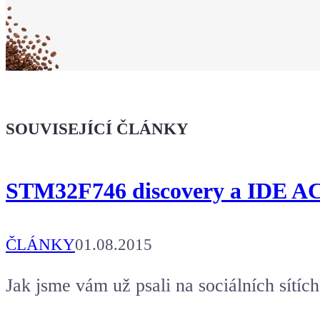
že jsi Maker!
Koupit tričko
Kafe pro Chiptrona
Dodej energii dalšímu článku
SOUVISEJÍCÍ ČLÁNKY
STM32F746 discovery a IDE A
ČLÁNKY
01.08.2015
Jak jsme vám už psali na sociálních sítích,