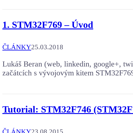
1. STM32F769 – Úvod
ČLÁNKY
25.03.2018
Lukáš Beran (web, linkedin, google+, twit
začátcích s vývojovým kitem STM32F769
Tutorial: STM32F746 (STM32F7 
ČLÁNKY
23.08.2015