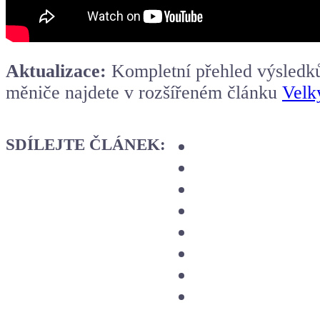
Aktualizace:
Kompletní přehled výsledků 
měniče najdete v rozšířeném článku
Velk
SDÍLEJTE ČLÁNEK: