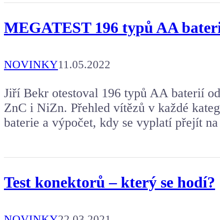
MEGATEST 196 typů AA baterií
NOVINKY
11.05.2022
Jiří Bekr otestoval 196 typů AA baterií o
ZnC i NiZn. Přehled vítězů v každé katego
baterie a výpočet, kdy se vyplatí přejít na
Test konektorů – který se hodí?
NOVINKY
22.03.2021