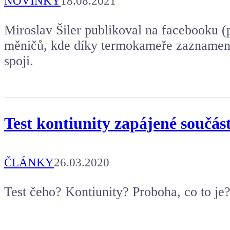
NOVINKY
18.08.2021
Miroslav Šiler publikoval na facebooku 
měničů, kde díky termokameře zaznamen
spoji.
Test kontiunity zapájené součást
ČLÁNKY
26.03.2020
Test čeho? Kontiunity? Proboha, co to je? J