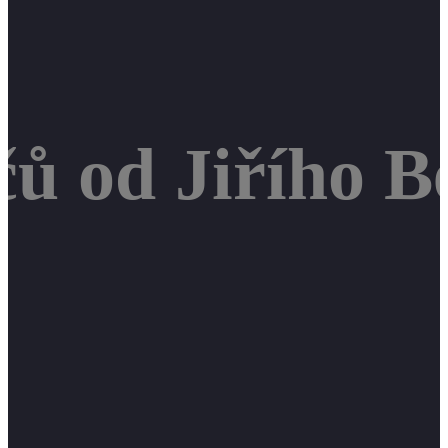
čů od Jiřího B