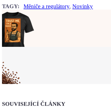
TAGY:
Měniče a regulátory
,
Novinky
Ukaž světu,
že jsi Maker!
Koupit tričko
Kafe pro Chiptrona
Dodej energii dalšímu článku
SOUVISEJÍCÍ ČLÁNKY