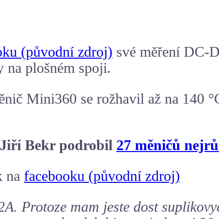
oku (původní zdroj)
své měření
DC-D
 na plošném spoji.
ěnič Mini360 se rožhavil až na 140
 Jiří Bekr podrobil
27 měničů nejrů
k na
facebooku (původní zdroj)
A. Protoze mam jeste dost suplikovyc