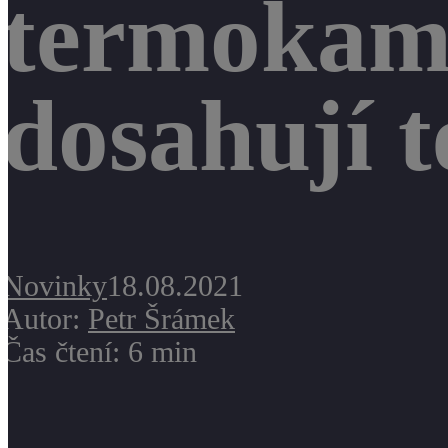
termokame
dosahují t
Novinky
18.08.2021
Autor:
Petr Šrámek
Čas čtení: 6 min