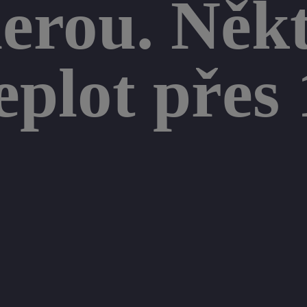
rou. Někt
eplot přes