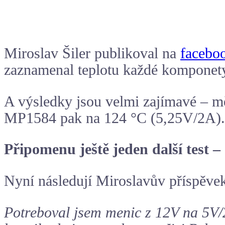
Miroslav Šiler publikoval na
facebo
zaznamenal teplotu každé komponety
A výsledky jsou velmi zajímavé – m
MP1584 pak na 124 °C (5,25V/2A).
Připomenu ještě jeden další test –
Nyní následují Miroslavův příspěve
Potreboval jsem menic z 12V na 5V/2