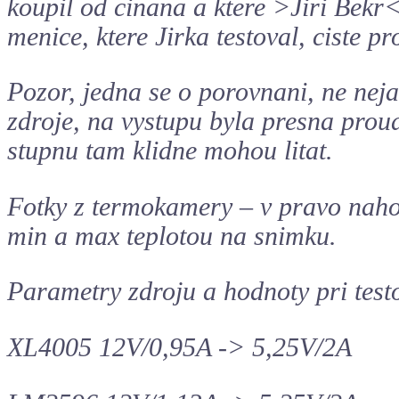
koupil od cinana a ktere >Jiri Bekr< 
menice, ktere Jirka testoval, ciste pr
Pozor, jedna se o porovnani, ne nej
zdroje, na vystupu byla presna prou
stupnu tam klidne mohou litat.
Fotky z termokamery – v pravo nahor
min a max teplotou na snimku.
Parametry zdroju a hodnoty pri test
XL4005 12V/0,95A -> 5,25V/2A