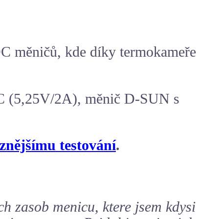
C měničů
, kde díky termokameře
 °C (5,25V/2A), měnič D-SUN s
znějšímu testování
.
h zasob menicu, ktere jsem kdysi