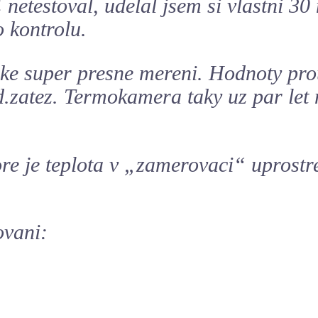
netestoval, udelal jsem si vlastni 30 
o kontrolu.
ake super presne mereni. Hodnoty pro
d.zatez. Termokamera taky uz par let 
e je teplota v „zamerovaci“ uprostre
ovani: