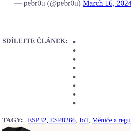
— pebr0u (@pebr0u)
March 16, 202
SDÍLEJTE ČLÁNEK:
TAGY:
ESP32, ESP8266
,
IoT
,
Měniče a regu