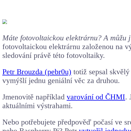
Máte fotovoltaickou elektrárnu? A můžu j
fotovoltaickou elektrárnu založenou na 
sledování právě této fotovoltaiky.
Petr Brouzda (pebr0u)
totiž sepsal skvěl
vymýšlí jednu geniální věc za druhou.
Jmenovitě například
varování od ČHMI
.
aktuálními výstrahami.
Nebo potřebujete předpověď počasí ve sr
nebo Raspberry Pi? Petr
vytvořil jednodu