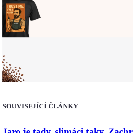
Ukaž světu,
že jsi Maker!
Koupit tričko
Kafe pro Chiptrona
Dodej energii dalšímu článku
SOUVISEJÍCÍ ČLÁNKY
Jaro je tady, slimáci taky. Zachr