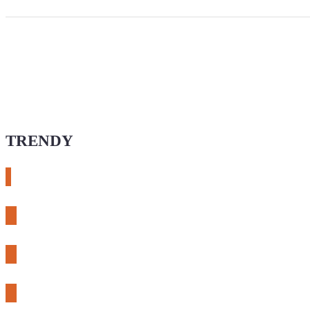
TRENDY
# esphome
# rtl-sdr
# meshcore