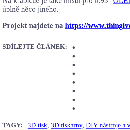
Na krabičce je také místo pro 0.95″
OLED
úplně něco jiného.
Projekt najdete na
https://www.thingiv
SDÍLEJTE ČLÁNEK:
TAGY:
3D tisk
,
3D tiskárny
,
DIY nástroje a 