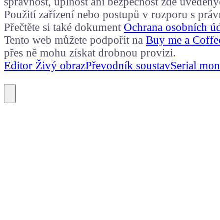
správnost, úplnost ani bezpečnost zde uvedený
Použití zařízení nebo postupů v rozporu s prá
Přečtěte si také dokument
Ochrana osobních ú
Tento web můžete podpořit na
Buy me a Coffe
přes ně mohu získat drobnou provizi.
Editor Živý obraz
Převodník soustav
Serial mon