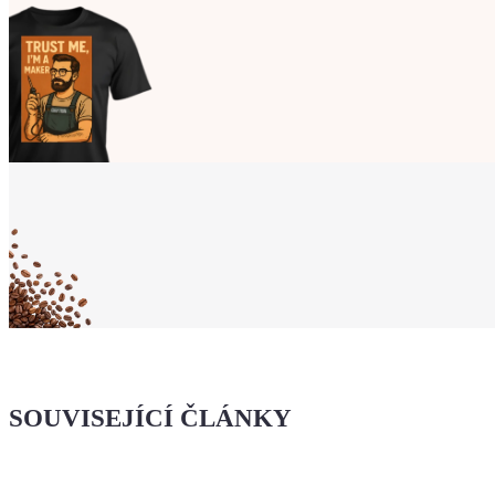
Ukaž světu,
že jsi Maker!
Koupit tričko
Kafe pro Chiptrona
Dodej energii dalšímu článku
SOUVISEJÍCÍ ČLÁNKY