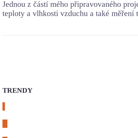
Jednou z částí mého připravovaného proje
teploty a vlhkosti vzduchu a také měření 
TRENDY
# esphome
# rtl-sdr