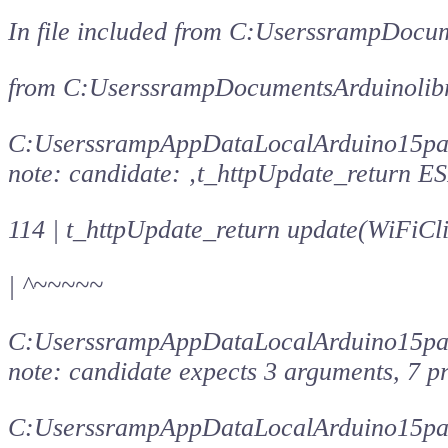
In file included from C:UserssrampDocu
from C:UserssrampDocumentsArduinolibr
C:UserssrampAppDataLocalArduino15pac
note: candidate: ‚t_httpUpdate_return 
114 | t_httpUpdate_return update(WiFiCli
| ^~~~~~
C:UserssrampAppDataLocalArduino15pac
note: candidate expects 3 arguments, 7 p
C:UserssrampAppDataLocalArduino15pac