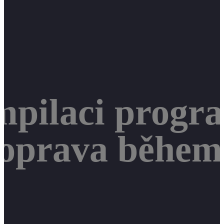
mpilaci progr
 oprava během