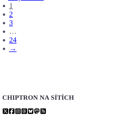
1
2
3
…
24
→
CHIPTRON NA SÍTÍCH