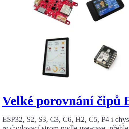
Velké porovnání čipů 
ESP32, S2, S3, C3, C6, H2, C5, P4 i chyst
rozhodovací strom podle use-case, přehl