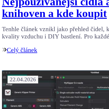
Nejpoužívanější čidla 
knihoven a kde koupit
Tenhle článek vznikl jako přehled čidel, 
kvality vzduchu i DIY bastlení. Pro každ
Celý článek
22.04.2026