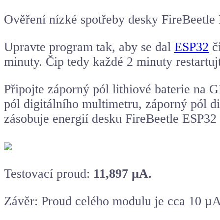
Ověření nízké spotřeby desky FireBeetle
Upravte program tak, aby se dal
ESP32
či
minuty. Čip tedy každé 2 minuty restartuj
Připojte záporný pól lithiové baterie na
pól digitálního multimetru, záporný pól d
zásobuje energií desku FireBeetle ESP32 p
Testovací proud:
11,897 µA.
Závěr: Proud celého modulu je cca 10 µA