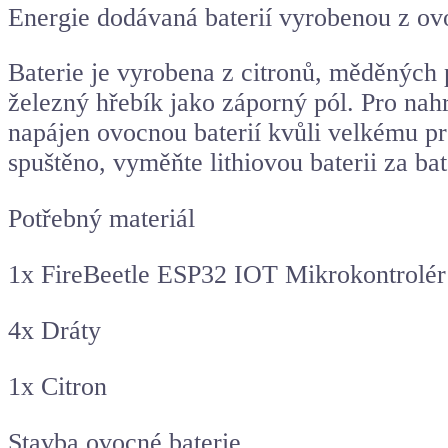
Energie dodávaná baterií vyrobenou z ov
Baterie je vyrobena z citronů, měděných
železný hřebík jako záporný pól. Pro nahr
napájen ovocnou baterií kvůli velkému prou
spuštěno, vyměňte lithiovou baterii za ba
Potřebný materiál
1x FireBeetle ESP32 IOT Mikrokontrolér 
4x Dráty
1x Citron
Stavba ovocné baterie