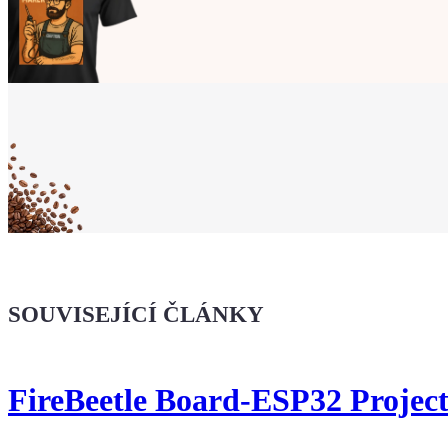
Ukaž světu,
že jsi Maker!
Koupit tričko
Kafe pro Chiptrona
Dodej energii dalšímu článku
SOUVISEJÍCÍ ČLÁNKY
FireBeetle Board-ESP32 Project