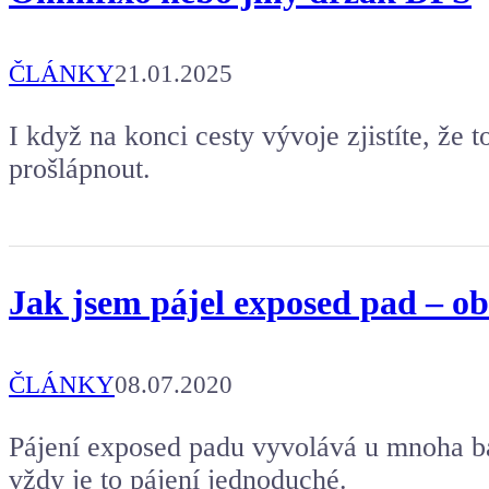
ČLÁNKY
21.01.2025
I když na konci cesty vývoje zjistíte, že t
prošlápnout.
Jak jsem pájel exposed pad – o
ČLÁNKY
08.07.2020
Pájení exposed padu vyvolává u mnoha bas
vždy je to pájení jednoduché.