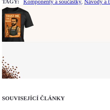
TAGY:
Komponenty a součástky
,
Návody a t
Ukaž světu,
že jsi Maker!
Koupit tričko
Kafe pro Chiptrona
Dodej energii dalšímu článku
SOUVISEJÍCÍ ČLÁNKY