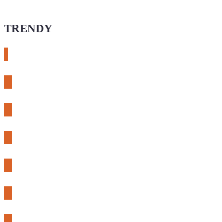
TRENDY
# esphome
# rtl-sdr
# meshcore
# expLORA
# meshtastic
# riden