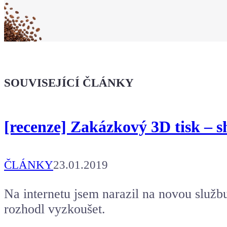
Koupit tričko
Kafe pro Chiptrona
Dodej energii dalšímu článku
SOUVISEJÍCÍ ČLÁNKY
[recenze] Zakázkový 3D tisk – s
ČLÁNKY
23.01.2019
Na internetu jsem narazil na novou službu
rozhodl vyzkoušet.