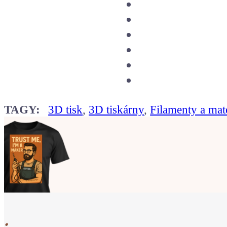
TAGY:
3D tisk
,
3D tiskárny
,
Filamenty a mat
Ukaž světu,
že jsi Maker!