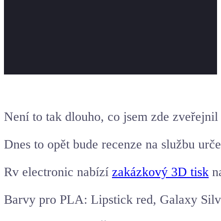
Není to tak dlouho, co jsem zde zveřejnil
Dnes to opět bude recenze na službu urče
Rv electronic nabízí
zakázkový 3D tisk
na
Barvy pro PLA: Lipstick red, Galaxy Silv