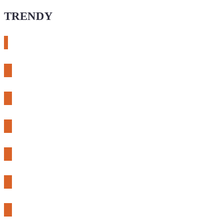
TRENDY
# esphome
# rtl-sdr
# meshcore
# expLORA
# meshtastic
# riden
# fnirsi