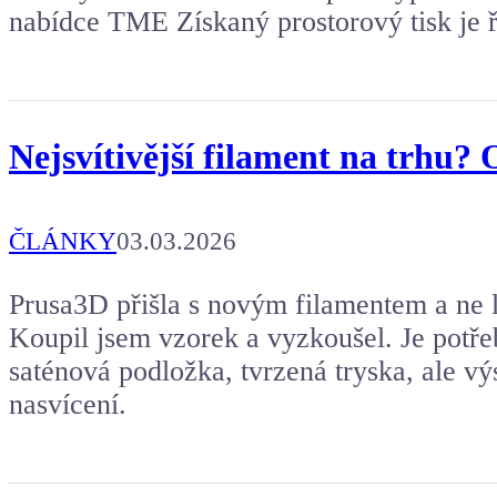
nabídce TME Získaný prostorový tisk je ř
Nejsvítivější filament na trhu? O
ČLÁNKY
03.03.2026
Prusa3D přišla s novým filamentem a ne le
Koupil jsem vzorek a vyzkoušel. Je potřeb
saténová podložka, tvrzená tryska, ale výs
nasvícení.