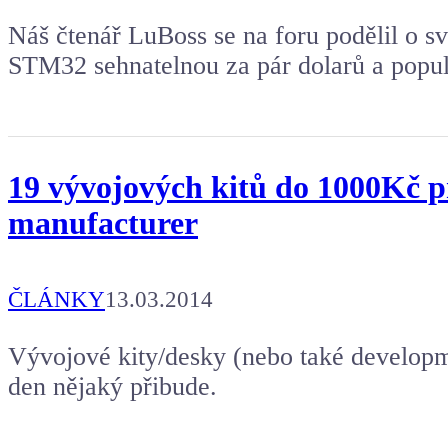
Náš čtenář LuBoss se na foru podělil o sv
STM32 sehnatelnou za pár dolarů a popu
19 vývojových kitů do 1000Kč p
manufacturer
ČLÁNKY
13.03.2014
Vývojové kity/desky (nebo také developm
den nějaký přibude.