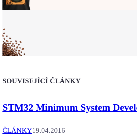
Ukaž světu,
že jsi Maker!
Koupit tričko
Kafe pro Chiptrona
Dodej energii dalšímu článku
SOUVISEJÍCÍ ČLÁNKY
STM32 Minimum System Develo
ČLÁNKY
19.04.2016