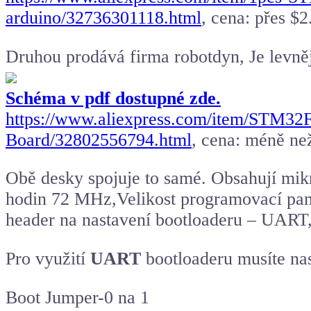
arduino/32736301118.html
, cena: přes $2
Druhou prodává firma robotdyn, Je levnějš
Schéma v pdf dostupné zde.
https://www.aliexpress.com/item/ST
Board/32802556794.html
, cena: méně ne
Obě desky spojuje to samé. Obsahují m
hodin 72 MHz,Velikost programovací pa
header na nastavení bootloaderu – UART
Pro využití
UART
bootloaderu musíte n
Boot Jumper-0 na 1