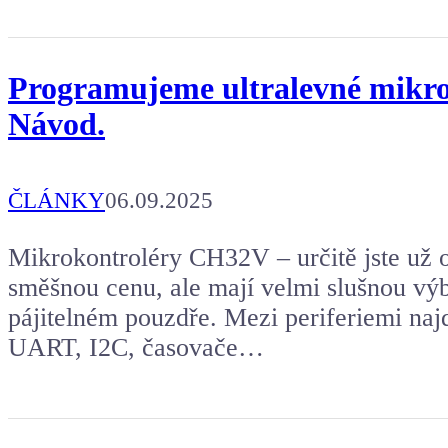
Programujeme ultralevné mikrok
Návod.
ČLÁNKY
06.09.2025
Mikrokontroléry CH32V – určitě jste už o 
směšnou cenu, ale mají velmi slušnou výb
pájitelném pouzdře. Mezi periferiemi na
UART, I2C, časovače…