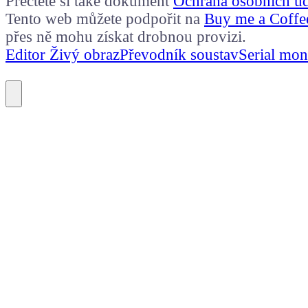
Přečtěte si také dokument
Ochrana osobních ú
Tento web můžete podpořit na
Buy me a Coffe
přes ně mohu získat drobnou provizi.
Editor Živý obraz
Převodník soustav
Serial mon