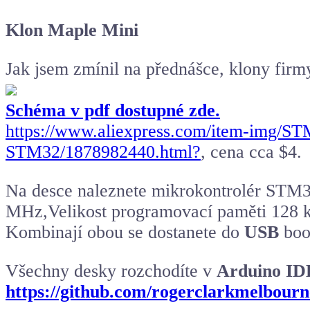
Klon Maple Mini
Jak jsem zmínil na přednášce, klony firmy
Schéma v pdf dostupné zde.
https://www.aliexpress.com/item-img/
STM32/1878982440.html?
, cena cca $4.
Na desce naleznete mikrokontrolér STM
MHz,Velikost programovací paměti 128 kB
Kombinají obou se dostanete do
USB
boot
Všechny desky rozchodíte v
Arduino ID
https://github.com/rogerclarkmelbou