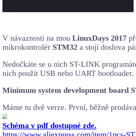
V návaznosti na mou
LinuxDays 2017
př
mikrokontrolér
STM32
a stojí doslova pá
Nedočkáte se u nich ST-LINK programátoru
nich použít USB nebo
UART bootloader
.
Minimum system development board 
Máme tu dvě verze. První, běžně prodáv
Schéma v pdf dostupné zde.
https://www.aliexpress.com/item/1pc