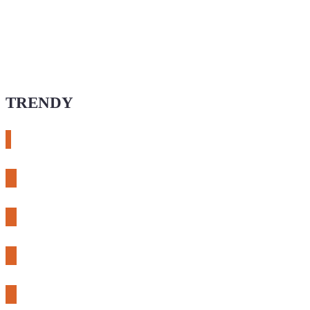
TRENDY
# esphome
# rtl-sdr
# meshcore
# expLORA