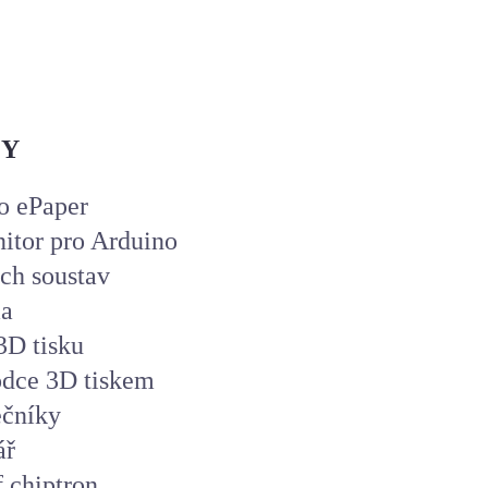
ZY
o ePaper
nitor pro Arduino
ch soustav
ma
3D tisku
odce 3D tiskem
ečníky
ář
f chiptron