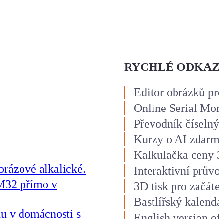
RYCHLÉ ODKA
Editor obrázků pr
Online Serial Mo
Převodník číselný
Kurzy o AI zdar
Kalkulačka ceny 
orázové alkalické.
Interaktivní prův
M32 přímo v
3D tisk pro začát
Bastlířský kalend
hu v domácnosti s
English version o