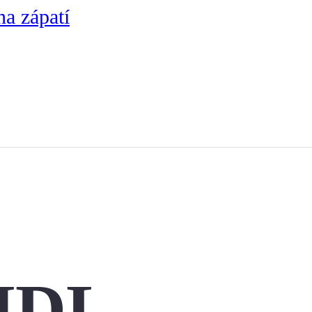
na zápatí
HDL