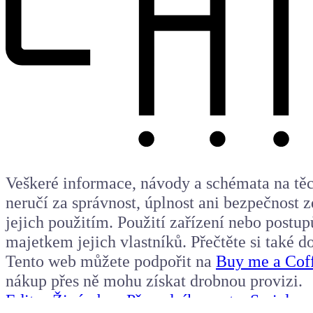
Veškeré informace, návody a schémata na těch
neručí za správnost, úplnost ani bezpečnost
jejich použitím. Použití zařízení nebo post
majetkem jejich vlastníků. Přečtěte si také
Tento web můžete podpořit na
Buy me a Cof
nákup přes ně mohu získat drobnou provizi.
Editor Živý obraz
Převodník soustav
Serial mo