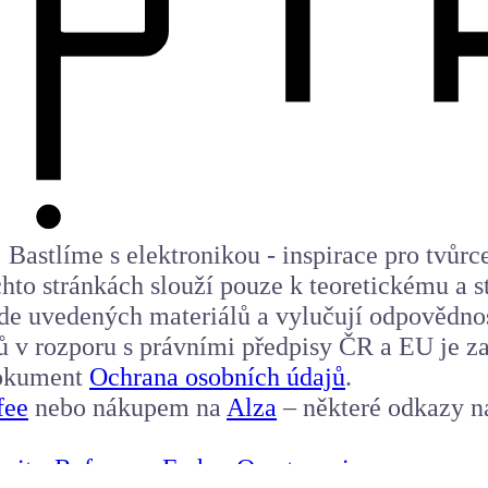
Bastlíme s elektronikou - inspirace pro tvůrc
to stránkách slouží pouze k teoretickému a st
 zde uvedených materiálů a vylučují odpovědno
upů v rozporu s právními předpisy ČR a EU je 
 dokument
Ochrana osobních údajů
.
fee
nebo nákupem na
Alza
– některé odkazy n
nitor
Reference
E-shop
O autorovi