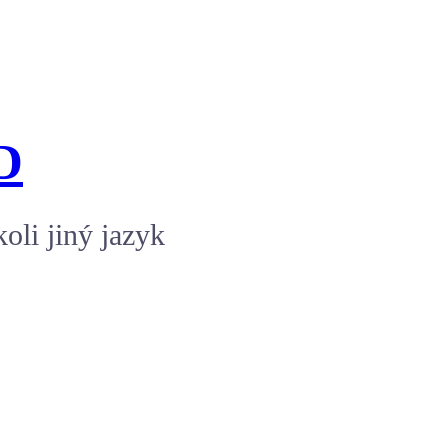
D
oli jiný jazyk