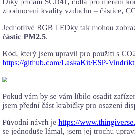
Díky přidání SCD41, čidla pro měření kon
zhodnocení kvality vzduchu – částice, CO2
Jednotlivé RGB LEDky tak mohou zobrazo
částic PM2.5
.
Kód, který jsem upravil pro použití s CO2 
https://github.com/LaskaKit/ESP-Vind
Pokud vám by se vám líbilo osadit zaří
jsem přední část krabičky pro osazení dis
Původní návrh je
https://www.thingivers
se jednoduše lámal, jsem jej trochu upravil