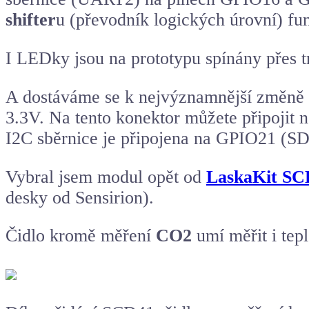
shifter
u (převodník logických úrovní) f
I LEDky jsou na prototypu spínány přes
A dostáváme se k nejvýznamnější změně 
3.3V. Na tento konektor můžete připojit ne
I2C sběrnice je připojena na GPIO21 (
Vybral jsem modul opět od
LaskaKit SC
desky od Sensirion).
Čidlo kromě měření
CO2
umí měřit i tep