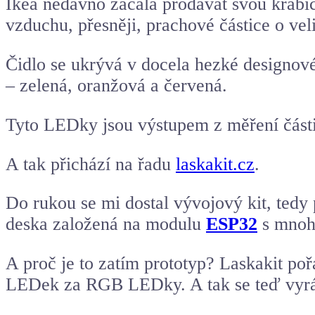
Ikea nedávno začala prodávat svou krab
vzduchu, přesněji, prachové částice o vel
Čidlo se ukrývá v docela hezké designov
– zelená, oranžová a červená.
Tyto LEDky jsou výstupem z měření částic 
A tak přichází na řadu
laskakit.cz
.
Do rukou se mi dostal vývojový kit, tedy
deska založená na modulu
ESP32
s mnoh
A proč je to zatím prototyp? Laskakit poř
LEDek za RGB LEDky. A tak se teď vyráb