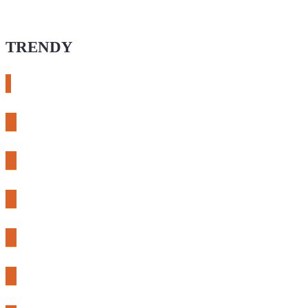
TRENDY
# esphome
# rtl-sdr
# meshcore
# expLORA
# meshtastic
# riden