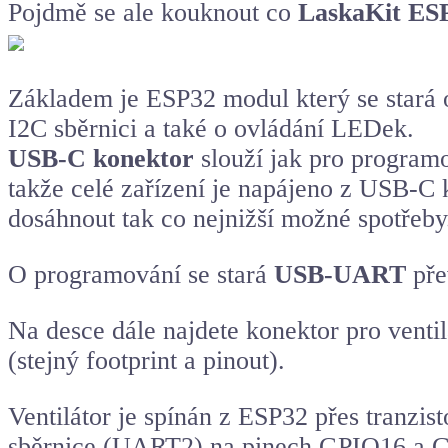
Pojdmě se ale kouknout co
LaskaKit E
Základem je
ESP32
modul který se stará
I2C sběrnici a také o ovládání LEDek.
USB-C konektor
slouží jak pro programo
takže celé zařízení je napájeno z USB-C 
dosáhnout tak co nejnižší možné spotřeby
O programování se stará
USB-UART
pře
Na desce dále najdete konektor pro ventil
(stejný footprint a pinout).
Ventilátor je spínán z ESP32 přes tranz
sběrnice (UART2) na pinech GPIO16 a GP