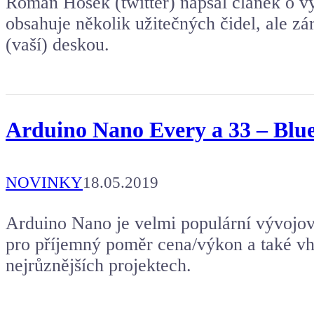
Roman Hošek (twitter) napsal článek o vý
obsahuje několik užitečných čidel, ale z
(vaší) deskou.
Arduino Nano Every a 33 – Bluet
NOVINKY
18.05.2019
Arduino Nano je velmi populární vývojov
pro příjemný poměr cena/výkon a také vho
nejrůznějších projektech.