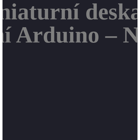
iaturní deska
í Arduino – N