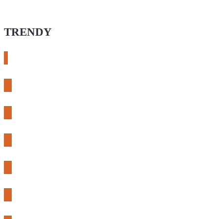
TRENDY
# esphome
# rtl-sdr
# meshcore
# expLORA
# meshtastic
# riden