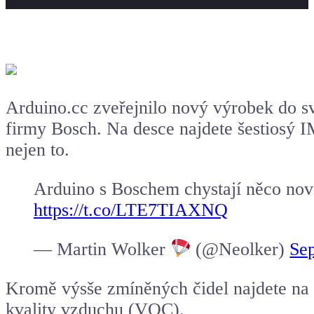
Arduino
.cc zveřejnilo nový výrobek do s
firmy
Bosch
. Na desce najdete šestiosý
I
nejen to.
Arduino s Boschem chystají něco nov
https://t.co/LTE7TIAXNQ
— Martin Wolker
(@Neolker)
Se
Kromě výsše zmíněných čidel najdete na N
kvality vzduchu (VOC).