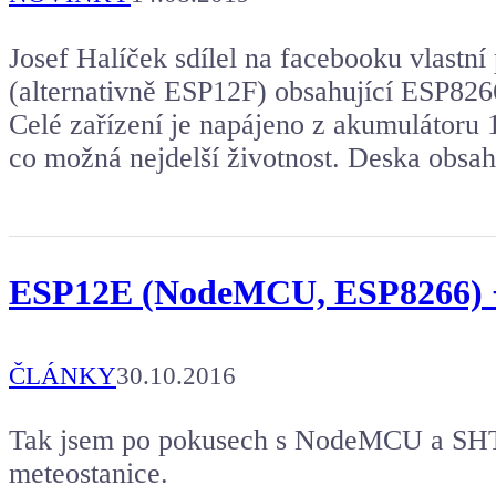
Josef Halíček sdílel na facebooku vlast
(alternativně ESP12F) obsahující ESP8266
Celé zařízení je napájeno z akumulátoru
co možná nejdelší životnost. Deska obs
ESP12E (NodeMCU, ESP8266) +
ČLÁNKY
30.10.2016
Tak jsem po pokusech s NodeMCU a SHT75
meteostanice.