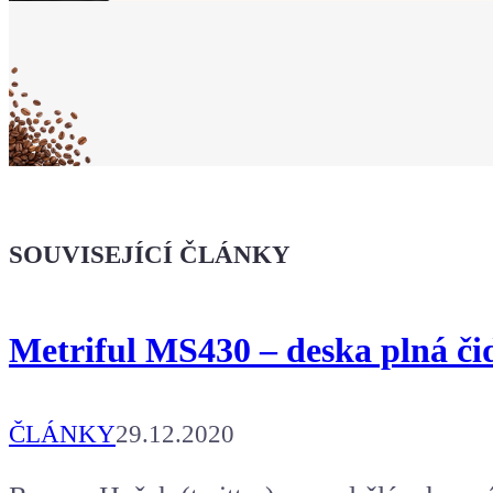
Ukaž světu,
že jsi Maker!
Koupit tričko
Kafe pro Chiptrona
Dodej energii dalšímu článku
SOUVISEJÍCÍ ČLÁNKY
Metriful MS430 – deska plná či
ČLÁNKY
29.12.2020