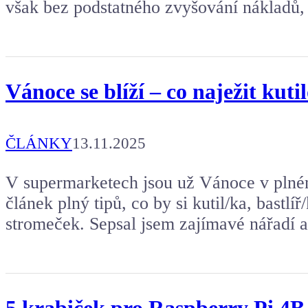
však bez podstatného zvyšování nákladů, 
Vánoce se blíží – co naježit kuti
ČLÁNKY
13.11.2025
V supermarketech jsou už Vánoce v plném 
článek plný tipů, co by si kutil/ka, bastlí
stromeček. Sepsal jsem zajímavé nářadí a
5 krabiček pro Raspberry Pi 4B