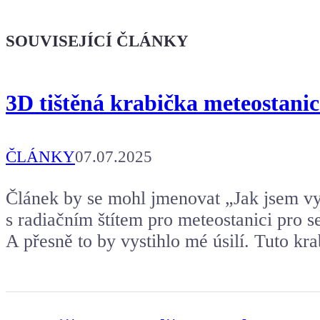
Kafe pro Chiptrona
Dodej energii dalšímu článku
SOUVISEJÍCÍ ČLÁNKY
3D tištěná krabička meteostani
ČLÁNKY
07.07.2025
Článek by se mohl jmenovat „Jak jsem v
s radiačním štítem pro meteostanici pro 
A přesně to by vystihlo mé úsilí. Tuto kr