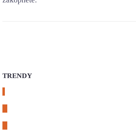
TRENDY
# esphome
# rtl-sdr
# meshcore