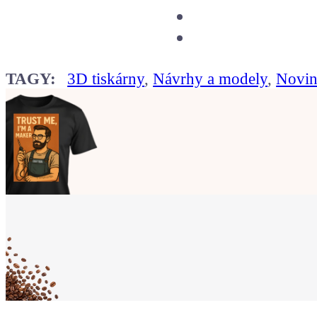
TAGY:
3D tiskárny
,
Návrhy a modely
,
Novi
Ukaž světu,
že jsi Maker!
Koupit tričko