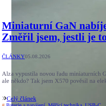
Miniaturní GaN nabíje
Změřil jsem, jestli je 
ČLÁNKY
05.08.2026
Alza vypustila novou řadu miniaturních G
ale někdo? Tak jsem X570 pověsil na elek
Celý článek
#
Baterie a napájení
,
Měřící technika
,
USB-C