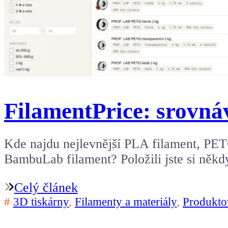
FilamentPrice: srovnáv
Kde najdu nejlevnější PLA filament, PE
BambuLab filament? Položili jste si něk
Celý článek
#
3D tiskárny
,
Filamenty a materiály
,
Produkto