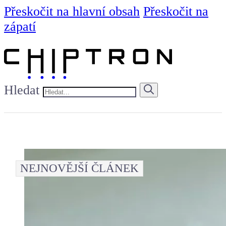
Přeskočit na hlavní obsah
Přeskočit na
zápatí
Hledat
NEJNOVĚJŠÍ ČLÁNEK