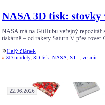
NASA 3D tisk: stovky 
NASA má na GitHubu veřejný repozitář s 
tiskárně – od rakety Saturn V přes rover
Celý článek
#
3D modely
,
3D tisk
,
NASA
,
STL
,
vesmír
22.06.2026