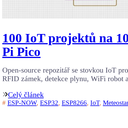
100 IoT projektů na 1
Pi Pico
Open-source repozitář se stovkou IoT pr
RFID zámek, detekce plynu, WiFi robot 
Celý článek
#
ESP-NOW
,
ESP32
,
ESP8266
,
IoT
,
Meteosta