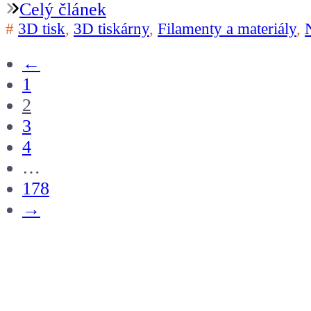
Celý článek
#
3D tisk
,
3D tiskárny
,
Filamenty a materiály
,
←
1
2
3
4
…
178
→