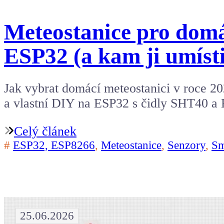
Meteostanice pro domá
ESP32 (a kam ji umísti
Jak vybrat domácí meteostanici v roce 20
a vlastní DIY na ESP32 s čidly SHT40 
Celý článek
#
ESP32, ESP8266
,
Meteostanice
,
Senzory
,
Sm
25.06.2026