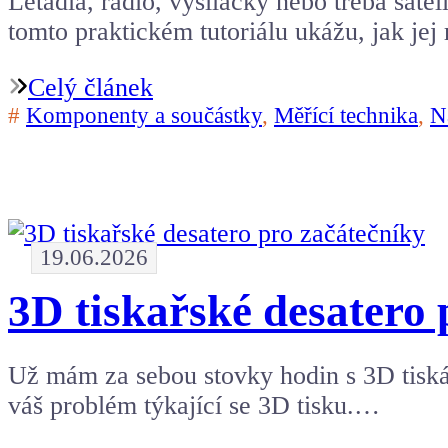
Letadla, rádio, vysílačky nebo třeba sat
tomto praktickém tutoriálu ukážu, jak j
Celý článek
#
Komponenty a součástky
,
Měřící technika
,
N
19.06.2026
3D tiskařské desatero 
Už mám za sebou stovky hodin s 3D tiská
váš problém týkající se 3D tisku.…