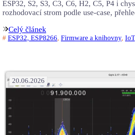
ESP32, S2, S3, C3, C6, H2, C5, P4 i chyst
rozhodovací strom podle use-case, přehl
Celý článek
#
ESP32, ESP8266
,
Firmware a knihovny
,
IoT
20.06.2026